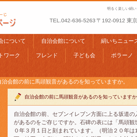
明るく楽しい絹い
TEL.
042-636-5263
〒192-0912
会について
自治会館について
絹いちニュー
トワーク
フレンド
子ども会
ポラーノ
自治会館の前に馬頭観音があるのを知っていますか。
自治会館の前に馬頭観音があるのを知っていますか
自治会館の前、セブンイレブン方面に上る坂道の
があるのをご存じですか。石碑の表には「馬頭観
０年３月１日と刻まれています。（明治２０年は1