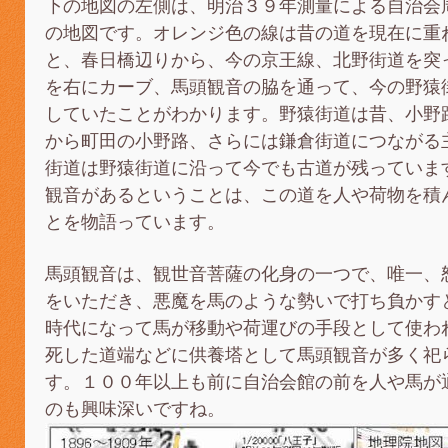
下の地図の左側は、明治３９年測量による自治会
の地図です。オレンジ色の線は昔の道を現在に重
と、春日橋辺りから、今の京王線、北野街道を突
を右にカーブ、馬頭観音の脇を通って、今の野猿
していたことがわかります。野猿街道は昔、小野
から町田の小野路、さらには鎌倉街道につながる
街道は野猿街道に沿って今でも古道が残っていま
観音があるということは、この道を人や荷物を積
とを物語っています。
馬頭観音は、観世音菩薩の化身の一つで、唯一、
をいただき、悪魔を馬のような勢いで打ち負かす
時代になって馬が移動や荷運びの手段として使わ
死した道端などに供養塔として馬頭観音が多く祀
す。１００年以上も前に自治会館の前を人や馬が
のも興味深いですね。