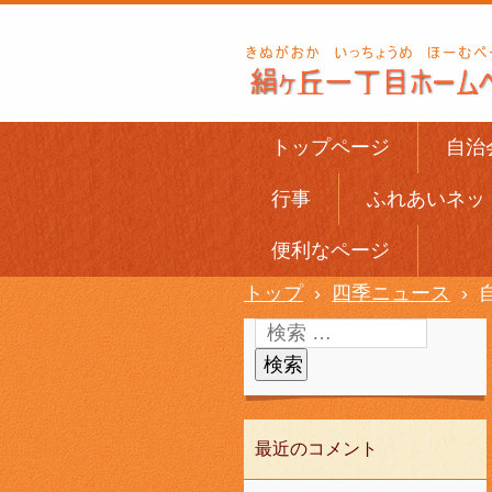
トップページ
自治
行事
ふれあいネッ
便利なページ
トップ
›
四季ニュース
›
最近のコメント