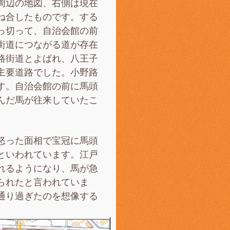
周辺の地図、右側は現在
ね合したものです。する
っ切って、自治会館の前
街道につながる道が存在
路街道とよばれ、八王子
主要道路でした。小野路
す。自治会館の前に馬頭
んだ馬が往来していたこ
怒った面相で宝冠に馬頭
といわれています。江戸
れるようになり、馬が急
られたと言われていま
通り過ぎたのを想像する