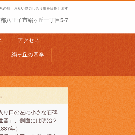
ちの町 お互い協力し合う町を目指します
 東京都八王子市絹ヶ丘一丁目5-7
ス
アクセス
絹ヶ丘の四季
。
入り口の左に小さな石碑
世音」、側面には明治２
887年）