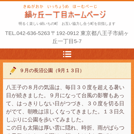
明るく楽しい絹いちの町 お互い協力し合う町を目指します
TEL.
042-636-5263
〒192-0912 東京都八王子市絹ヶ
丘一丁目5-7
９月の長沼公園（9月１３日）
八王子の８月の気温は、毎日３０度を超える暑い
日が続きました。９月になって台風の影響もあっ
て、はっきりしない日がつづき、３０度を切る日
がでて、朝晩は涼しくなってきました。１３日久
しぶりに公園を歩いてみました。
この日も太陽は厚い雲に隠れ、時折、雨がぱらつ