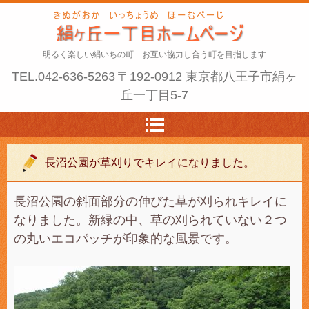
明るく楽しい絹いちの町 お互い協力し合う町を目指します
TEL.
042-636-5263
〒192-0912 東京都八王子市絹ヶ
丘一丁目5-7
長沼公園が草刈りでキレイになりました。
長沼公園の斜面部分の伸びた草が刈られキレイに
なりました。新緑の中、草の刈られていない２つ
の丸いエコパッチが印象的な風景です。