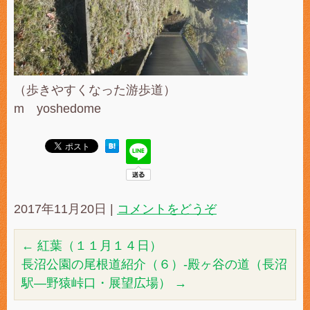
（歩きやすくなった游歩道）
m yoshedome
2017年11月20日
|
コメントをどうぞ
←
紅葉（１１月１４日）
長沼公園の尾根道紹介（６）-殿ヶ谷の道（長沼
駅―野猿峠口・展望広場）
→