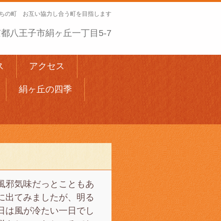
ちの町 お互い協力し合う町を目指します
 東京都八王子市絹ヶ丘一丁目5-7
ス
アクセス
絹ヶ丘の四季
風邪気味だっとこともあ
に出てみましたが、明る
日は風が冷たい一日でし