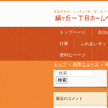
トップページ
自治
行事
ふれあいネッ
便利なページ
トップ
›
四季ニュース
›
最近のコメント