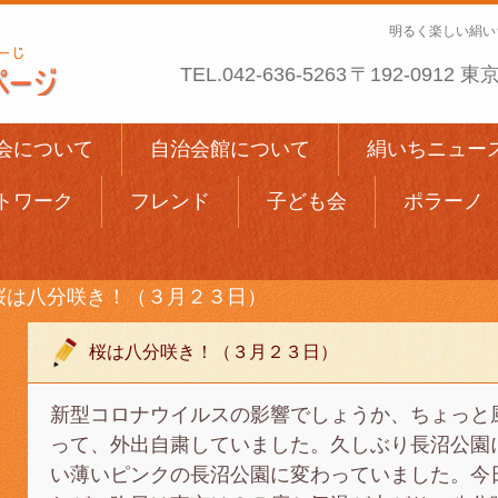
明るく楽しい絹い
TEL.
042-636-5263
〒192-0912
会について
自治会館について
絹いちニュー
トワーク
フレンド
子ども会
ポラーノ
桜は八分咲き！（３月２３日）
桜は八分咲き！（３月２３日）
新型コロナウイルスの影響でしょうか、ちょっと
って、外出自粛していました。久しぶり長沼公園
い薄いピンクの長沼公園に変わっていました。今