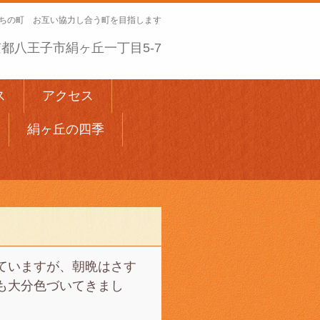
ちの町 お互い協力し合う町を目指します
 東京都八王子市絹ヶ丘一丁目5-7
ス
アクセス
絹ヶ丘の四季
ていますが、朝晩はさす
も大分色づいてきまし