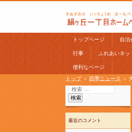
トップページ
自治
行事
ふれあいネッ
便利なページ
トップ
›
四季ニュース
›
最近のコメント