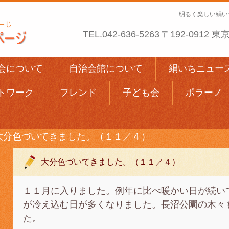
明るく楽しい絹い
TEL.
042-636-5263
〒192-0912
会について
自治会館について
絹いちニュー
トワーク
フレンド
子ども会
ポラーノ
大分色づいてきました。（１１／４）
大分色づいてきました。（１１／４）
１１月に入りました。例年に比べ暖かい日が続い
が冷え込む日が多くなりました。長沼公園の木々
た。