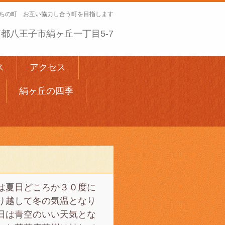
ちの町 お互い協力し合う町を目指します
 東京都八王子市絹ヶ丘一丁目5-7
ス
アクセス
絹ヶ丘の四季
は夏日どころか３０度に
り越して冬の気温となり
日は青空のいい天気とな