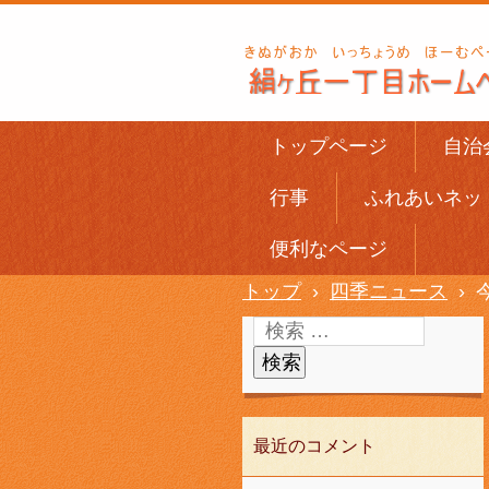
トップページ
自治
行事
ふれあいネッ
便利なページ
トップ
›
四季ニュース
›
最近のコメント