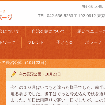
明るく楽しい絹い
TEL.
042-636-5263
〒192-0912
会について
自治会館について
絹いちニュー
トワーク
フレンド
子ども会
ポラーノ
今の長沼公園（10月23日）
今の長沼公園（10月23日）
今年の１０月はいつもと違った様子でした。前半
迫る暑さでした。後半はぐっと冷え込んで秋を通
ました。前日は雨降りで寒い一日でしたが、この