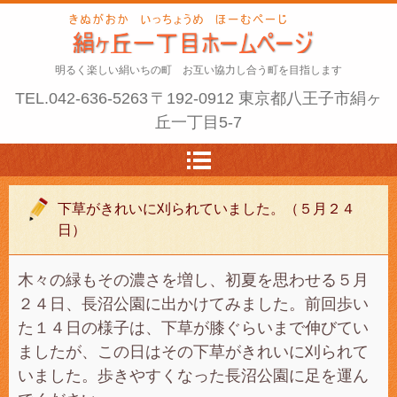
明るく楽しい絹いちの町 お互い協力し合う町を目指します
TEL.
042-636-5263
〒192-0912 東京都八王子市絹ヶ
丘一丁目5-7
下草がきれいに刈られていました。（５月２４
日）
木々の緑もその濃さを増し、初夏を思わせる５月
２４日、長沼公園に出かけてみました。前回歩い
た１４日の様子は、下草が膝ぐらいまで伸びてい
ましたが、この日はその下草がきれいに刈られて
いました。歩きやすくなった長沼公園に足を運ん