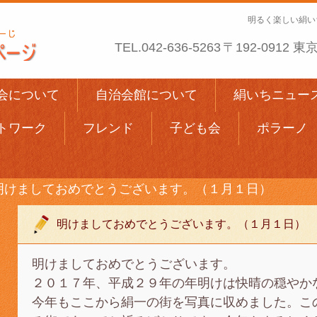
明るく楽しい絹い
TEL.
042-636-5263
〒192-0912
会について
自治会館について
絹いちニュー
トワーク
フレンド
子ども会
ポラーノ
明けましておめでとうございます。（１月１日）
明けましておめでとうございます。（１月１日）
明けましておめでとうございます。
２０１７年、平成２９年の年明けは快晴の穏やか
今年もここから絹一の街を写真に収めました。こ