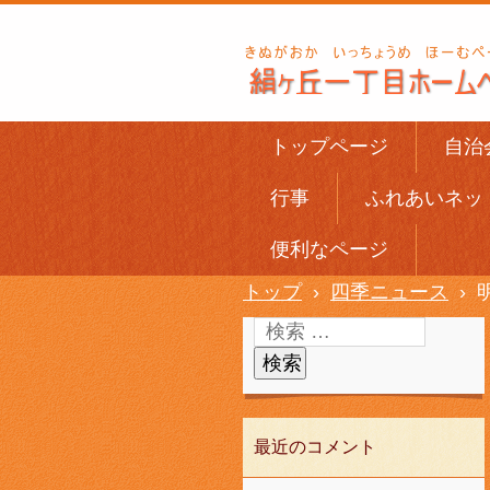
トップページ
自治
行事
ふれあいネッ
便利なページ
トップ
›
四季ニュース
›
最近のコメント