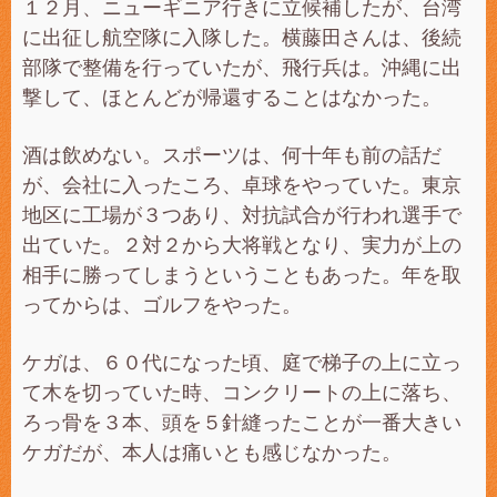
１２月、ニューギニア行きに立候補したが、台湾
に出征し航空隊に入隊した。横藤田さんは、後続
部隊で整備を行っていたが、飛行兵は。沖縄に出
撃して、ほとんどが帰還することはなかった。
酒は飲めない。スポーツは、何十年も前の話だ
が、会社に入ったころ、卓球をやっていた。東京
地区に工場が３つあり、対抗試合が行われ選手で
出ていた。２対２から大将戦となり、実力が上の
相手に勝ってしまうということもあった。年を取
ってからは、ゴルフをやった。
ケガは、６０代になった頃、庭で梯子の上に立っ
て木を切っていた時、コンクリートの上に落ち、
ろっ骨を３本、頭を５針縫ったことが一番大きい
ケガだが、本人は痛いとも感じなかった。