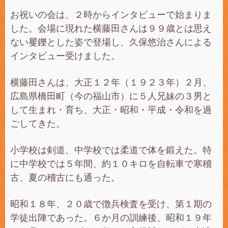
お祝いの会は、２時からインタビューで始まりま
した。会場に現れた横藤田さんは９９歳とは思え
ない矍鑠とした姿で登場し、久保悠治さんによる
インタビュー受けました。
横藤田さんは、大正１２年（１９２３年）２月、
広島県橋田町（今の福山市）に５人兄妹の３男と
して生まれ・育ち、大正・昭和・平成・令和を過
ごしてきた。
小学校は剣道、中学校では柔道で体を鍛えた。特
に中学校では５年間、約１０キロを自転車で寒稽
古、夏の稽古にも通った。
昭和１８年、２０歳で徴兵検査を受け、第１期の
学徒出陣であった。６か月の訓練後、昭和１９年