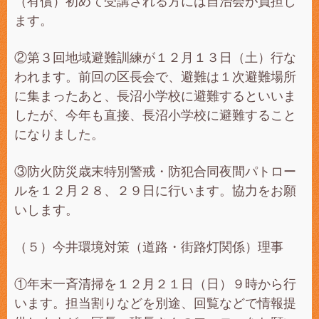
（有償）初めて受講される方には自治会が負担し
ます。
②第３回地域避難訓練が１２月１３日（土）行な
われます。前回の区長会で、避難は１次避難場所
に集まったあと、長沼小学校に避難するといいま
したが、今年も直接、長沼小学校に避難すること
になりました。
③防火防災歳末特別警戒・防犯合同夜間パトロー
ルを１２月２８、２９日に行います。協力をお願
いします。
（５）今井環境対策（道路・街路灯関係）理事
①年末一斉清掃を１２月２１日（日）９時から行
います。担当割りなどを別途、回覧などで情報提