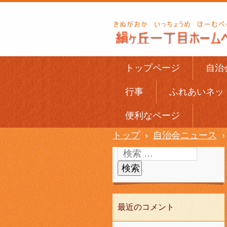
トップページ
自治
行事
ふれあいネッ
便利なページ
トップ
›
自治会ニュース
›
最近のコメント