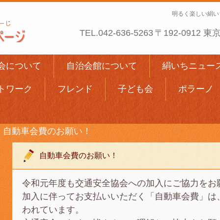
明るく楽しい絹い
TEL.
042-636-5263
〒192-0912
会について
自治会館について
絹いちニュー
トワーク
フレンド
子ども会
ポラーノ
自動車会費のお願い！
自動車会費のお願い！
令和元年度も交通安全協会への加入にご協力をお
加入に伴ってお支払いいただく「自動車会費」は
われています。