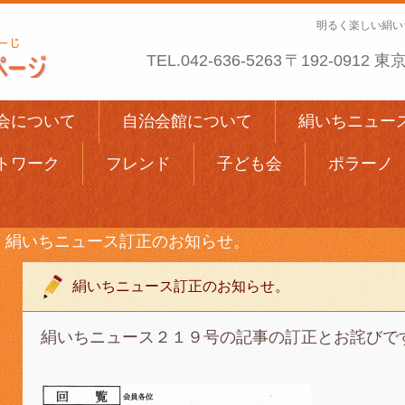
明るく楽しい絹い
TEL.
042-636-5263
〒192-0912
会について
自治会館について
絹いちニュー
トワーク
フレンド
子ども会
ポラーノ
絹いちニュース訂正のお知らせ。
絹いちニュース訂正のお知らせ。
絹いちニュース２１９号の記事の訂正とお詫びで