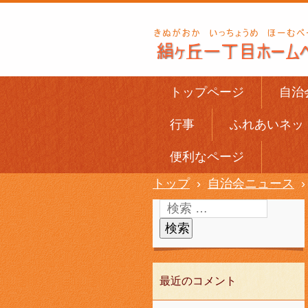
トップページ
自治
行事
ふれあいネッ
便利なページ
トップ
›
自治会ニュース
›
最近のコメント