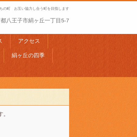
ちの町 お互い協力し合う町を目指します
 東京都八王子市絹ヶ丘一丁目5-7
ス
アクセス
絹ヶ丘の四季
す。