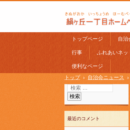
トップページ
自治
行事
ふれあいネッ
便利なページ
トップ
›
自治会ニュース
›
最近のコメント