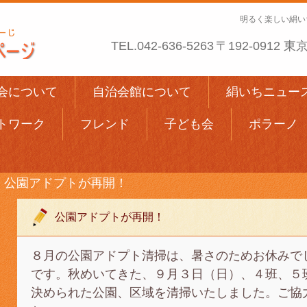
明るく楽しい絹い
TEL.
042-636-5263
〒192-0912
会について
自治会館について
絹いちニュー
トワーク
フレンド
子ども会
ポラーノ
公園アドプトが再開！
公園アドプトが再開！
８月の公園アドプト清掃は、暑さのためお休みで
です。秋めいてきた、９月３日（日）、４班、５
決められた公園、区域を清掃いたしました。ご協