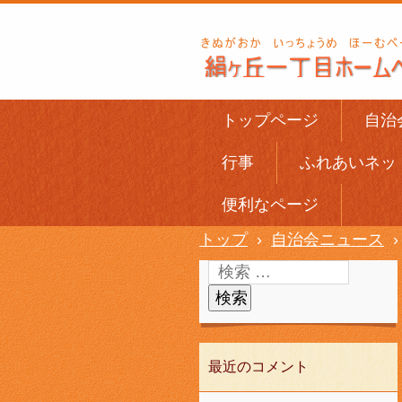
トップページ
自治
行事
ふれあいネッ
便利なページ
トップ
›
自治会ニュース
›
最近のコメント