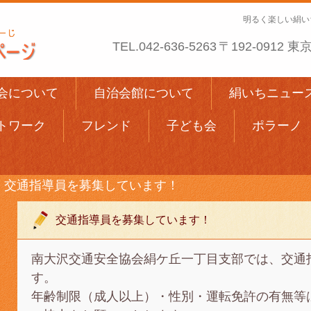
明るく楽しい絹い
TEL.
042-636-5263
〒192-0912
会について
自治会館について
絹いちニュー
トワーク
フレンド
子ども会
ポラーノ
交通指導員を募集しています！
交通指導員を募集しています！
南大沢交通安全協会絹ケ丘一丁目支部では、交通
す。
年齢制限（成人以上）・性別・運転免許の有無等