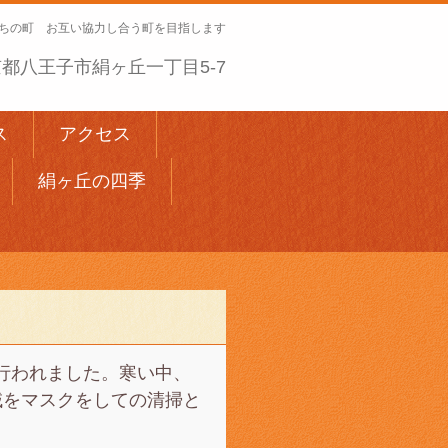
ちの町 お互い協力し合う町を目指します
 東京都八王子市絹ヶ丘一丁目5-7
ス
アクセス
絹ヶ丘の四季
行われました。寒い中、
域をマスクをしての清掃と