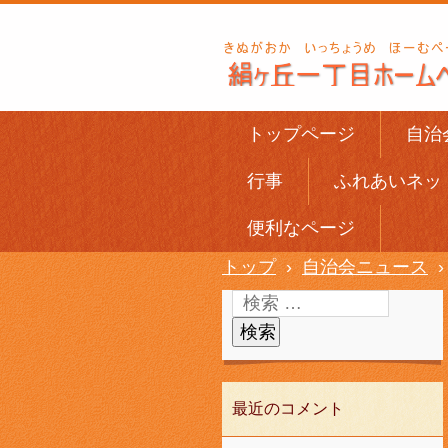
トップページ
自治
行事
ふれあいネッ
便利なページ
トップ
›
自治会ニュース
›
最近のコメント