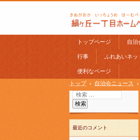
トップページ
自治
行事
ふれあいネッ
便利なページ
トップ
›
自治会ニュース
›
最近のコメント