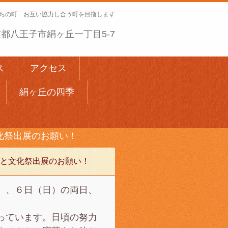
ちの町 お互い協力し合う町を目指します
 東京都八王子市絹ヶ丘一丁目5-7
ス
アクセス
絹ヶ丘の四季
化祭出展のお願い！
と文化祭出展のお願い！
）、６日（日）の両日、
っています。日頃の努力