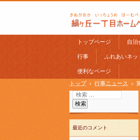
トップページ
自治
行事
ふれあいネッ
便利なページ
トップ
›
行事ニュース
›
最近のコメント