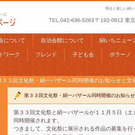
明るく楽しい絹い
TEL.
042-636-5263
〒192-0912
会について
自治会館について
絹いちニュー
トワーク
フレンド
子ども会
ポラーノ
第３３回文化祭・絹一バザール同時開催のお知らせと文
第３３回文化祭・絹一バザール同時開催のお知らせ
第３３回文化祭と絹一バザールが１１月５日（土
同時開催されます。
つきまして、文化祭に展示される作品の募集を行