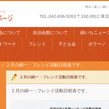
明るく楽しい絹い
TEL.
042-636-5263
〒192-0912
会について
自治会館について
絹いちニュー
トワーク
フレンド
子ども会
ポラーノ
›
２月の絹一・フレンド活動日程表です。
２月の絹一・フレンド活動日程表です。
２月の絹一・フレンド活動日程表です。