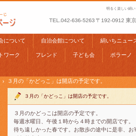
明るく楽しい絹い
TEL.
042-636-5263
〒192-0912
会について
自治会館について
絹いちニュー
トワーク
フレンド
子ども会
ポラーノ
›
３月の「かどっこ」は開店の予定です。
３月の「かどっこ」は開店の予定です。
３月のかどっこは開店の予定です。
毎週水曜日、午後１時から４時までの開店です。
待ち遠しかった春です。お散歩の途中に是非、お