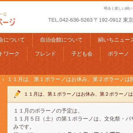
明るく楽しい絹い
TEL.
042-636-5263
〒192-0912
会について
自治会館について
絹いちニュー
トワーク
フレンド
子ども会
ポラーノ
›
１１月は、第１ポラーノはお休み、第２ポラーノは
１１月は、第１ポラーノはお休み、第２ポラーノは
１１月のポラーノの予定は、
１１月５日（土）の第１ポラーノは、文化祭・バ
みです。