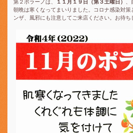
第２ポラーノは、
１１月１９日（第３土曜日）
、
朝晩は寒くなってまいりました。コロナ感染対策
ンザ、風邪にも注意してご来店ください。お待ち