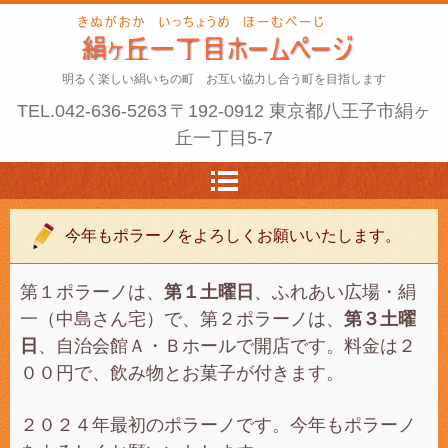
明るく楽しい絹いちの町 お互い協力し合う町を目指します
TEL.
042-636-5263
〒192-0912 東京都八王子市絹ヶ
丘一丁目5-7
今年もポラーノをよろしくお願いいたします。
第１ポラーノは、
第１土曜日
、ふれあい広場・絹
一（中島さん宅）で、第２ポラーノは、
第３土曜
日
、自治会館Ａ・Ｂホールで開店です。料金は２
００円で、飲み物とお菓子が付きます。
２０２４年最初のポラーノです。今年もポラーノ