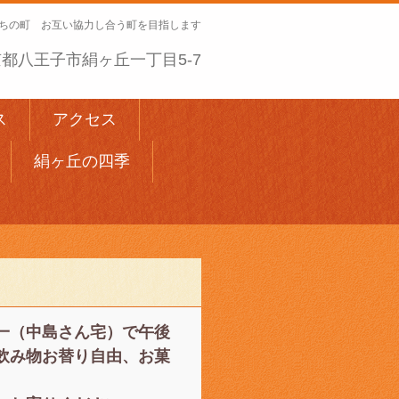
ちの町 お互い協力し合う町を目指します
 東京都八王子市絹ヶ丘一丁目5-7
ス
アクセス
絹ヶ丘の四季
一（中島さん宅）で午後
飲み物お替り自由、お菓