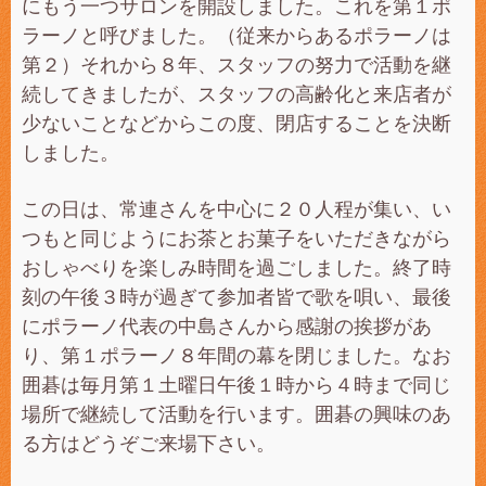
にもう一つサロンを開設しました。これを第１ポ
ラーノと呼びました。（従来からあるポラーノは
第２）それから８年、スタッフの努力で活動を継
続してきましたが、スタッフの高齢化と来店者が
少ないことなどからこの度、閉店することを決断
しました。
この日は、常連さんを中心に２０人程が集い、い
つもと同じようにお茶とお菓子をいただきながら
おしゃべりを楽しみ時間を過ごしました。終了時
刻の午後３時が過ぎて参加者皆で歌を唄い、最後
にポラーノ代表の中島さんから感謝の挨拶があ
り、第１ポラーノ８年間の幕を閉じました。なお
囲碁は毎月第１土曜日午後１時から４時まで同じ
場所で継続して活動を行います。囲碁の興味のあ
る方はどうぞご来場下さい。