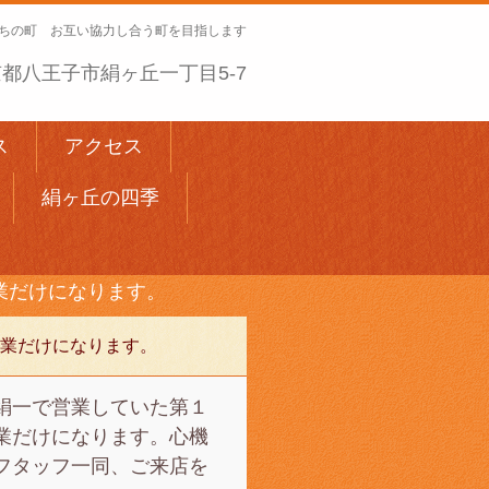
ちの町 お互い協力し合う町を目指します
 東京都八王子市絹ヶ丘一丁目5-7
ス
アクセス
絹ヶ丘の四季
業だけになります。
業だけになります。
絹一で営業していた第１
業だけになります。心機
フタッフ一同、ご来店を