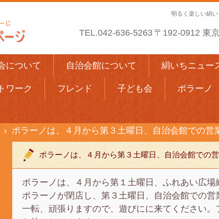
明るく楽しい絹い
TEL.
042-636-5263
〒192-0912
会について
自治会館について
絹いちニュー
トワーク
フレンド
子ども会
ポラーノ
›
ポラーノは、４月から第３土曜日、自治会館での営
ポラーノは、４月から第３土曜日、自治会館での営
ポラーノは、４月から第１土曜日、ふれあい広場
ポラーノが閉店し、第３土曜日、自治会館での営
一転、頑張りますので、遊びにに来てください。